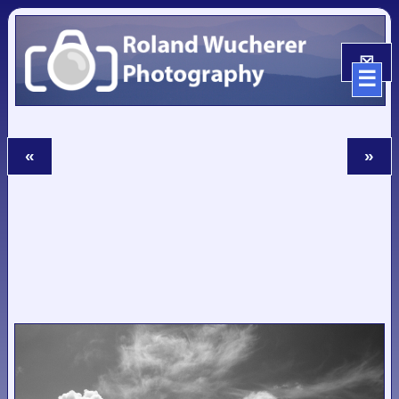
☒
☰
«
»